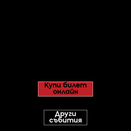
Купи билет
онлайн
Други
събития