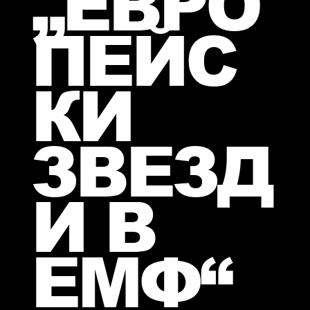
„ЕВРО
ПЕЙС
КИ
ЗВЕЗД
И В
ЕМФ“