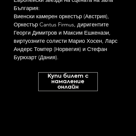
Европейски звезди на сцената на зала
България:
Виенски камерен оркестър (Австрия),
Оркестър Cantus Firmus, диригентите
Георги Димитров и Максим Ешкенази,
виртуозните солисти Марио Хосен, Ларс
Андерс Томтер (Норвегия) и Стефан
Буркхарт (Дания).
Купи билет с
намаление
онлайн