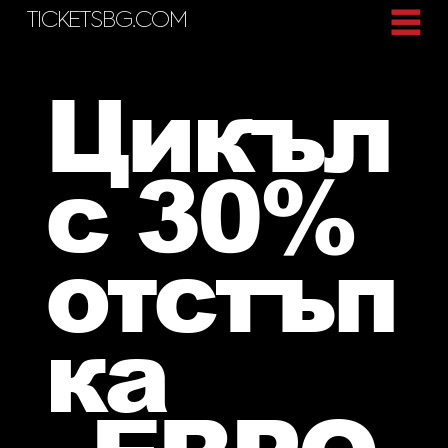
TICKETS
BG
.COM
Цикъл
с 30%
отстъп
ка